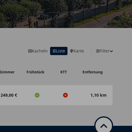
Kacheln
Liste
Karte
Filter
229€
229€
lzimmer
Frühstück
KTT
Entfernung
1km
1km
249,00 €
1,10 km
Leaflet