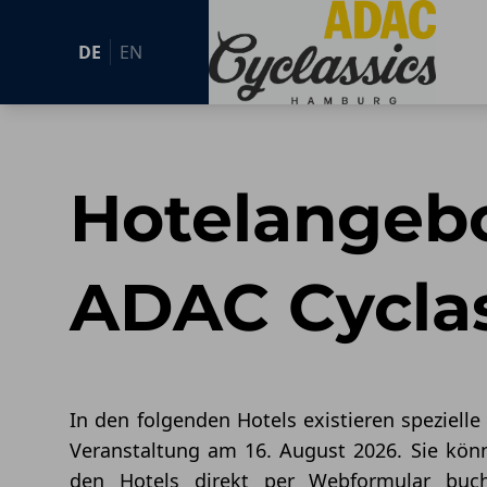
DE
EN
Zum Hauptinhalt springen
Hotelangebo
ADAC Cyclas
In den folgenden Hotels existieren spezielle
Veranstaltung am 16. August 2026. Sie könn
den Hotels direkt per Webformular buch